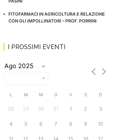
PASINI
FITOFARMACI IN AGRICOLTURA E RELAZIONE
CON GLI IMPOLLINATORI – PROF. PORRINI
I PROSSIMI EVENTI
L
M
M
G
V
S
D
28
29
30
31
1
2
3
4
5
6
7
8
9
10
11
12
13
14
15
16
17