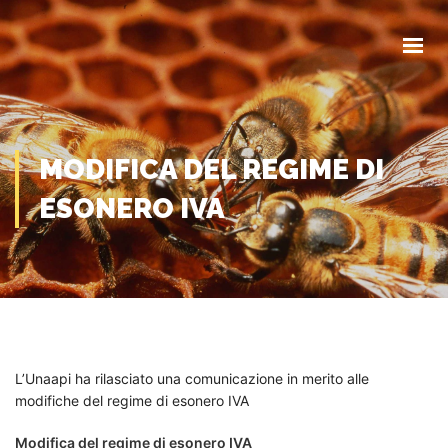
HOME
CHI SIAMO
COMUNICAZIONI
EVENTI
MODULISTICA
MODIFICA DEL REGIME DI
ESONERO IVA
CONTATTI
L’Unaapi ha rilasciato una comunicazione in merito alle
modifiche del regime di esonero IVA
Modifica del regime di esonero IVA