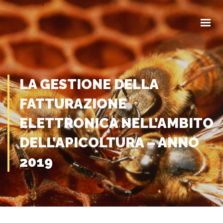
HOME
CHI SIAMO
COMUNICAZIONI
EVENTI
MODULISTICA
LA GESTIONE DELLA
FATTURAZIONE
CONTATTI
ELETTRONICA NELL’AMBITO
DELL’APICOLTURA – ANNO
2019