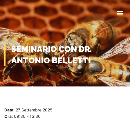
HOME
CHI SIAMO
COMUNICAZIONI
EVENTI
MODULISTICA
SEMINARIO CON DR.
ANTONIO BELLETTI
CONTATTI
Data:
27 Settembre 2025
Ora:
09:30 - 15:30