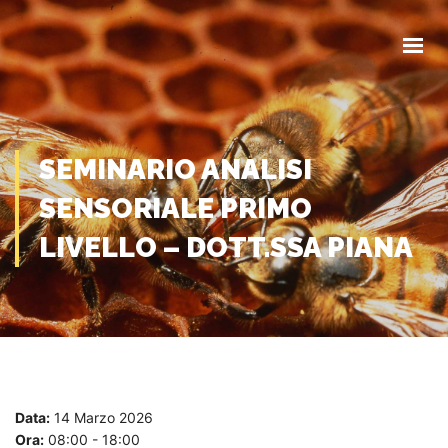
HOME
CHI SIAMO
COMUNICAZIONI
EVENTI
MODULISTICA
SEMINARIO ANALISI
SENSORIALE PRIMO
CONTATTI
LIVELLO – DOTT.SSA PIANA
Data:
14 Marzo 2026
Ora:
08:00 - 18:00