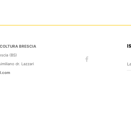
I
PICOLTURA BRESCIA
escia (BS)
miliano dr. Lazzari
l.com