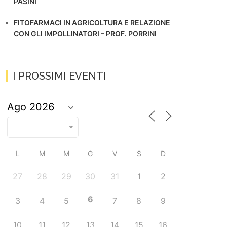
PASINI
FITOFARMACI IN AGRICOLTURA E RELAZIONE
CON GLI IMPOLLINATORI – PROF. PORRINI
I PROSSIMI EVENTI
L
M
M
G
V
S
D
27
28
29
30
31
1
2
6
3
4
5
7
8
9
10
11
12
13
14
15
16