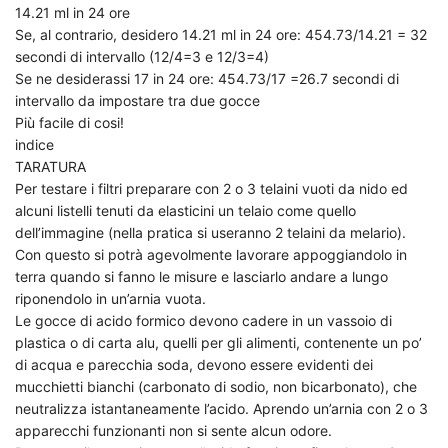
14.21 ml in 24 ore
Se, al contrario, desidero 14.21 ml in 24 ore: 454.73/14.21 = 32
secondi di intervallo (12/4=3 e 12/3=4)
Se ne desiderassi 17 in 24 ore: 454.73/17 =26.7 secondi di
intervallo da impostare tra due gocce
Più facile di cosi!
indice
TARATURA
Per testare i filtri preparare con 2 o 3 telaini vuoti da nido ed
alcuni listelli tenuti da elasticini un telaio come quello
dell’immagine (nella pratica si useranno 2 telaini da melario).
Con questo si potrà agevolmente lavorare appoggiandolo in
terra quando si fanno le misure e lasciarlo andare a lungo
riponendolo in un’arnia vuota.
Le gocce di acido formico devono cadere in un vassoio di
plastica o di carta alu, quelli per gli alimenti, contenente un po’
di acqua e parecchia soda, devono essere evidenti dei
mucchietti bianchi (carbonato di sodio, non bicarbonato), che
neutralizza istantaneamente l’acido. Aprendo un’arnia con 2 o 3
apparecchi funzionanti non si sente alcun odore.