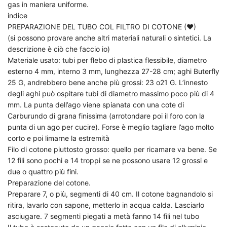
gas in maniera uniforme.
indice
PREPARAZIONE DEL TUBO COL FILTRO DI COTONE (♥)
(si possono provare anche altri materiali naturali o sintetici. La
descrizione è ciò che faccio io)
Materiale usato: tubi per flebo di plastica flessibile, diametro
esterno 4 mm, interno 3 mm, lunghezza 27-28 cm; aghi Buterfly
25 G, andrebbero bene anche più grossi: 23 o21 G. L’innesto
degli aghi può ospitare tubi di diametro massimo poco più di 4
mm. La punta dell’ago viene spianata con una cote di
Carburundo di grana finissima (arrotondare poi il foro con la
punta di un ago per cucire). Forse è meglio tagliare l’ago molto
corto e poi limarne la estremità
Filo di cotone piuttosto grosso: quello per ricamare va bene. Se
12 fili sono pochi e 14 troppi se ne possono usare 12 grossi e
due o quattro più fini.
Preparazione del cotone.
Preparare 7, o più, segmenti di 40 cm. Il cotone bagnandolo si
ritira, lavarlo con sapone, metterlo in acqua calda. Lasciarlo
asciugare. 7 segmenti piegati a metà fanno 14 fili nel tubo