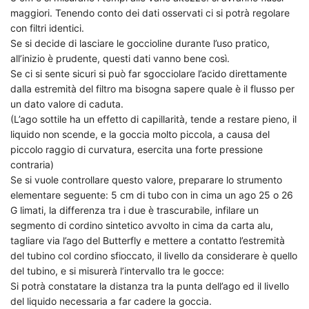
maggiori. Tenendo conto dei dati osservati ci si potrà regolare
con filtri identici.
Se si decide di lasciare le goccioline durante l’uso pratico,
all’inizio è prudente, questi dati vanno bene così.
Se ci si sente sicuri si può far sgocciolare l’acido direttamente
dalla estremità del filtro ma bisogna sapere quale è il flusso per
un dato valore di caduta.
(L’ago sottile ha un effetto di capillarità, tende a restare pieno, il
liquido non scende, e la goccia molto piccola, a causa del
piccolo raggio di curvatura, esercita una forte pressione
contraria)
Se si vuole controllare questo valore, preparare lo strumento
elementare seguente: 5 cm di tubo con in cima un ago 25 o 26
G limati, la differenza tra i due è trascurabile, infilare un
segmento di cordino sintetico avvolto in cima da carta alu,
tagliare via l’ago del Butterfly e mettere a contatto l’estremità
del tubino col cordino sfioccato, il livello da considerare è quello
del tubino, e si misurerà l’intervallo tra le gocce:
Si potrà constatare la distanza tra la punta dell’ago ed il livello
del liquido necessaria a far cadere la goccia.