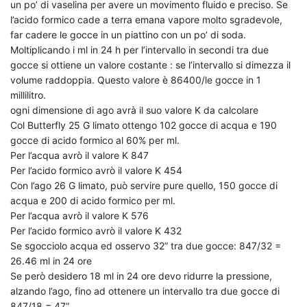
un po’ di vaselina per avere un movimento fluido e preciso. Se
l’acido formico cade a terra emana vapore molto sgradevole,
far cadere le gocce in un piattino con un po’ di soda.
Moltiplicando i ml in 24 h per l’intervallo in secondi tra due
gocce si ottiene un valore costante : se l’intervallo si dimezza il
volume raddoppia. Questo valore è 86400/le gocce in 1
millilitro.
ogni dimensione di ago avrà il suo valore K da calcolare
Col Butterfly 25 G limato ottengo 102 gocce di acqua e 190
gocce di acido formico al 60% per ml.
Per l’acqua avrò il valore K 847
Per l’acido formico avrò il valore K 454
Con l’ago 26 G limato, può servire pure quello, 150 gocce di
acqua e 200 di acido formico per ml.
Per l’acqua avrò il valore K 576
Per l’acido formico avrò il valore K 432
Se sgocciolo acqua ed osservo 32” tra due gocce: 847/32 =
26.46 ml in 24 ore
Se però desidero 18 ml in 24 ore devo ridurre la pressione,
alzando l’ago, fino ad ottenere un intervallo tra due gocce di
847/18 = 47”.