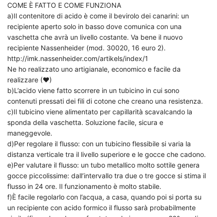
COME È FATTO E COME FUNZIONA
a)Il contenitore di acido è come il bevirolo dei canarini: un
recipiente aperto solo in basso dove comunica con una
vaschetta che avrà un livello costante. Va bene il nuovo
recipiente Nassenheider (mod. 30020, 16 euro 2).
http://imk.nassenheider.com/artikels/index/1
Ne ho realizzato uno artigianale, economico e facile da
realizzare (♥)
b)L’acido viene fatto scorrere in un tubicino in cui sono
contenuti pressati dei fili di cotone che creano una resistenza.
c)Il tubicino viene alimentato per capillarità scavalcando la
sponda della vaschetta. Soluzione facile, sicura e
maneggevole.
d)Per regolare il flusso: con un tubicino flessibile si varia la
distanza verticale tra il livello superiore e le gocce che cadono.
e)Per valutare il flusso: un tubo metallico molto sottile genera
gocce piccolissime: dall’intervallo tra due o tre gocce si stima il
flusso in 24 ore. Il funzionamento è molto stabile.
f)È facile regolarlo con l’acqua, a casa, quando poi si porta su
un recipiente con acido formico il flusso sarà probabilmente