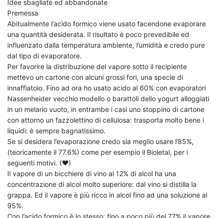
Idee sbagliate ed abbandonate
Premessa
Abitualmente l’acido formico viene usato facendone evaporare
una quantità desiderata. Il risultato è poco prevedibile ed
influenzato dalla temperatura ambiente, l’umidità e credo pure
dal tipo di evaporatore.
Per favorire la distribuzione del vapore sotto il recipiente
mettevo un cartone con alcuni grossi fori, una specie di
innaffiatoio. Fino ad ora ho usato acido al 60% con evaporatori
Nassenheider vecchio modello o barattoli dello yogurt alloggiati
in un melario vuoto, in entrambe i casi uno stoppino di cartone
con attorno un fazzolettino di cellulosa: trasporta molto bene i
liquidi: è sempre bagnatissimo.
Se si desidera l’evaporazione credo sia meglio usare l’85%,
(teoricamente il 77.6%) come per esempio il Bioletal, per i
seguenti motivi. (♥)
Il vapore di un bicchiere di vino al 12% di alcol ha una
concentrazione di alcol molto superiore: dal vino si distilla la
grappa. Ed il vapore è più ricco in alcol fino ad una soluzione al
95%.
Con l’acido formico è lo stesso: fino a poco più del 77% il vapore