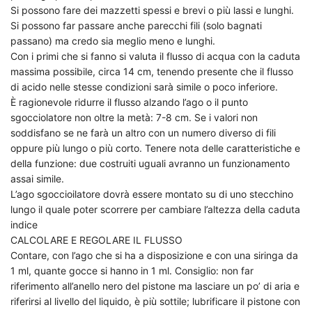
Si possono fare dei mazzetti spessi e brevi o più lassi e lunghi.
Si possono far passare anche parecchi fili (solo bagnati
passano) ma credo sia meglio meno e lunghi.
Con i primi che si fanno si valuta il flusso di acqua con la caduta
massima possibile, circa 14 cm, tenendo presente che il flusso
di acido nelle stesse condizioni sarà simile o poco inferiore.
È ragionevole ridurre il flusso alzando l’ago o il punto
sgocciolatore non oltre la metà: 7-8 cm. Se i valori non
soddisfano se ne farà un altro con un numero diverso di fili
oppure più lungo o più corto. Tenere nota delle caratteristiche e
della funzione: due costruiti uguali avranno un funzionamento
assai simile.
L’ago sgoccioilatore dovrà essere montato su di uno stecchino
lungo il quale poter scorrere per cambiare l’altezza della caduta
indice
CALCOLARE E REGOLARE IL FLUSSO
Contare, con l’ago che si ha a disposizione e con una siringa da
1 ml, quante gocce si hanno in 1 ml. Consiglio: non far
riferimento all’anello nero del pistone ma lasciare un po’ di aria e
riferirsi al livello del liquido, è più sottile; lubrificare il pistone con