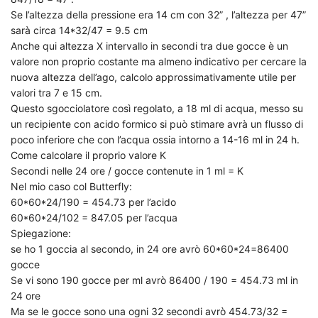
Se l’altezza della pressione era 14 cm con 32” , l’altezza per 47”
sarà circa 14*32/47 = 9.5 cm
Anche qui altezza X intervallo in secondi tra due gocce è un
valore non proprio costante ma almeno indicativo per cercare la
nuova altezza dell’ago, calcolo approssimativamente utile per
valori tra 7 e 15 cm.
Questo sgocciolatore così regolato, a 18 ml di acqua, messo su
un recipiente con acido formico si può stimare avrà un flusso di
poco inferiore che con l’acqua ossia intorno a 14-16 ml in 24 h.
Come calcolare il proprio valore K
Secondi nelle 24 ore / gocce contenute in 1 ml = K
Nel mio caso col Butterfly:
60*60*24/190 = 454.73 per l’acido
60*60*24/102 = 847.05 per l’acqua
Spiegazione:
se ho 1 goccia al secondo, in 24 ore avrò 60*60*24=86400
gocce
Se vi sono 190 gocce per ml avrò 86400 / 190 = 454.73 ml in
24 ore
Ma se le gocce sono una ogni 32 secondi avrò 454.73/32 =