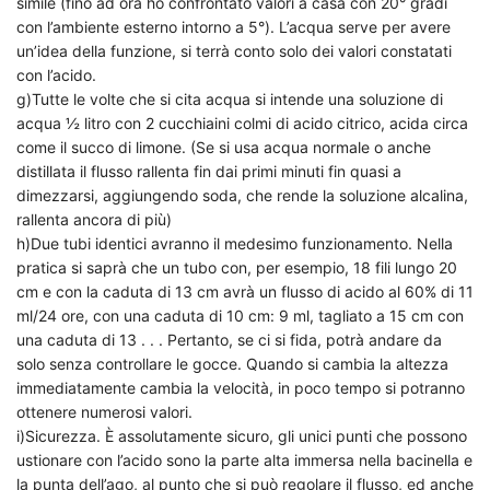
simile (fino ad ora ho confrontato valori a casa con 20° gradi
con l’ambiente esterno intorno a 5°). L’acqua serve per avere
un’idea della funzione, si terrà conto solo dei valori constatati
con l’acido.
g)Tutte le volte che si cita acqua si intende una soluzione di
acqua ½ litro con 2 cucchiaini colmi di acido citrico, acida circa
come il succo di limone. (Se si usa acqua normale o anche
distillata il flusso rallenta fin dai primi minuti fin quasi a
dimezzarsi, aggiungendo soda, che rende la soluzione alcalina,
rallenta ancora di più)
h)Due tubi identici avranno il medesimo funzionamento. Nella
pratica si saprà che un tubo con, per esempio, 18 fili lungo 20
cm e con la caduta di 13 cm avrà un flusso di acido al 60% di 11
ml/24 ore, con una caduta di 10 cm: 9 ml, tagliato a 15 cm con
una caduta di 13 . . . Pertanto, se ci si fida, potrà andare da
solo senza controllare le gocce. Quando si cambia la altezza
immediatamente cambia la velocità, in poco tempo si potranno
ottenere numerosi valori.
i)Sicurezza. È assolutamente sicuro, gli unici punti che possono
ustionare con l’acido sono la parte alta immersa nella bacinella e
la punta dell’ago, al punto che si può regolare il flusso, ed anche