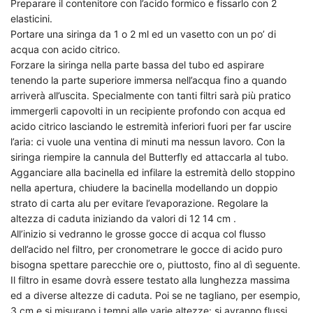
Preparare il contenitore con l’acido formico e fissarlo con 2
elasticini.
Portare una siringa da 1 o 2 ml ed un vasetto con un po’ di
acqua con acido citrico.
Forzare la siringa nella parte bassa del tubo ed aspirare
tenendo la parte superiore immersa nell’acqua fino a quando
arriverà all’uscita. Specialmente con tanti filtri sarà più pratico
immergerli capovolti in un recipiente profondo con acqua ed
acido citrico lasciando le estremità inferiori fuori per far uscire
l’aria: ci vuole una ventina di minuti ma nessun lavoro. Con la
siringa riempire la cannula del Butterfly ed attaccarla al tubo.
Agganciare alla bacinella ed infilare la estremità dello stoppino
nella apertura, chiudere la bacinella modellando un doppio
strato di carta alu per evitare l’evaporazione. Regolare la
altezza di caduta iniziando da valori di 12 14 cm .
All’inizio si vedranno le grosse gocce di acqua col flusso
dell’acido nel filtro, per cronometrare le gocce di acido puro
bisogna spettare parecchie ore o, piuttosto, fino al dì seguente.
Il filtro in esame dovrà essere testato alla lunghezza massima
ed a diverse altezze di caduta. Poi se ne tagliano, per esempio,
3 cm e si misurano i tempi alle varie altezze: si avranno flussi