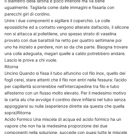
Il diametro della lattina è poco inferiore ma va bene
ugualmente. Tagliarla come dalle immagini e fissarla con
parecchi giri di cordino.
Unire i due componenti e sigillare il coperchio. Le colle
epossidiche ed a contatto vengono alterate dall’acido, il silicone
non si attacca al polietilene, uno spesso strato di vaselina
provato con due barattoli ha retto per quattro settimane poi
uno ha iniziato a perdere, non so da che parte. Bisogna trovare
una colla adeguata, magari quelle a caldo potrebbero andare.
Lascio le prove a chi vuole.
Ritorna
Uncino Quando si fissa il tubo all’uncino col filo inox, quello dei
fogli cerei, stare attenti che il filo non entri nella fessura: l’acido
per capillarità scorrerebbe nell’intercapedine tra filo e tubo
all’esterno con un flusso molto elevato. Per il medesimo motivo
la carta alu che avvolge il cordino deve infilarsi nel tubo senza
appoggiarsi su nulla (esperienze dirette sia questa che quella
sopra)Ritorna
Acido Formico Una miscela di acqua ed acido formico ha un
vapore che non ha la medesima proporzione dei due
componenti nella soluzione, succede con quasi tutte le miscele