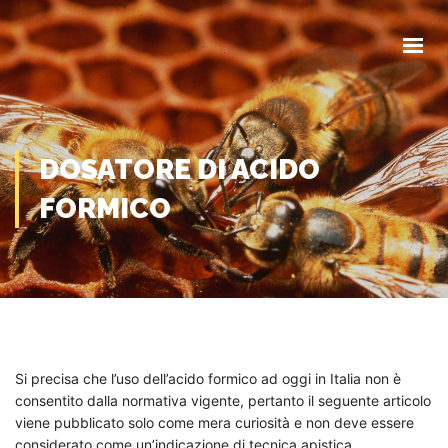
HOME
CHI SIAMO
COMUNICAZIONI
EVENTI
MODULISTICA
DOSATORE DI ACIDO
FORMICO
CONTATTI
Si precisa che l’uso dell’acido formico ad oggi in Italia non è
consentito dalla normativa vigente, pertanto il seguente articolo
viene pubblicato solo come mera curiosità e non deve essere
considerato come un’indicazione di tecnica apistica.