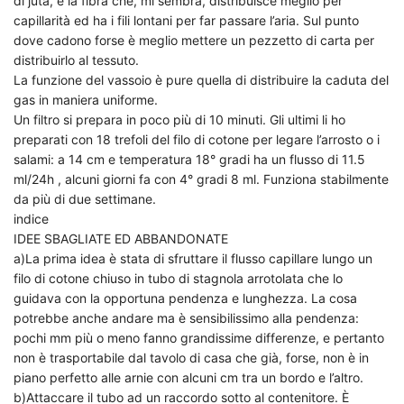
di juta, è la fibra che, mi sembra, distribuisce meglio per
capillarità ed ha i fili lontani per far passare l’aria. Sul punto
dove cadono forse è meglio mettere un pezzetto di carta per
distribuirlo al tessuto.
La funzione del vassoio è pure quella di distribuire la caduta del
gas in maniera uniforme.
Un filtro si prepara in poco più di 10 minuti. Gli ultimi li ho
preparati con 18 trefoli del filo di cotone per legare l’arrosto o i
salami: a 14 cm e temperatura 18° gradi ha un flusso di 11.5
ml/24h , alcuni giorni fa con 4° gradi 8 ml. Funziona stabilmente
da più di due settimane.
indice
IDEE SBAGLIATE ED ABBANDONATE
a)La prima idea è stata di sfruttare il flusso capillare lungo un
filo di cotone chiuso in tubo di stagnola arrotolata che lo
guidava con la opportuna pendenza e lunghezza. La cosa
potrebbe anche andare ma è sensibilissimo alla pendenza:
pochi mm più o meno fanno grandissime differenze, e pertanto
non è trasportabile dal tavolo di casa che già, forse, non è in
piano perfetto alle arnie con alcuni cm tra un bordo e l’altro.
b)Attaccare il tubo ad un raccordo sotto al contenitore. È