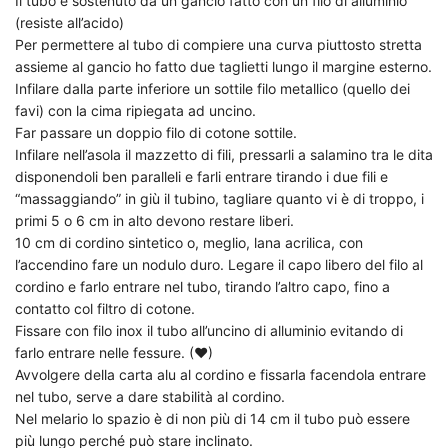
Il tubo è sostenuto da un gancio fatto con un filo di alluminio
(resiste all’acido)
Per permettere al tubo di compiere una curva piuttosto stretta
assieme al gancio ho fatto due taglietti lungo il margine esterno.
Infilare dalla parte inferiore un sottile filo metallico (quello dei
favi) con la cima ripiegata ad uncino.
Far passare un doppio filo di cotone sottile.
Infilare nell’asola il mazzetto di fili, pressarli a salamino tra le dita
disponendoli ben paralleli e farli entrare tirando i due fili e
“massaggiando” in giù il tubino, tagliare quanto vi è di troppo, i
primi 5 o 6 cm in alto devono restare liberi.
10 cm di cordino sintetico o, meglio, lana acrilica, con
l’accendino fare un nodulo duro. Legare il capo libero del filo al
cordino e farlo entrare nel tubo, tirando l’altro capo, fino a
contatto col filtro di cotone.
Fissare con filo inox il tubo all’uncino di alluminio evitando di
farlo entrare nelle fessure. (♥)
Avvolgere della carta alu al cordino e fissarla facendola entrare
nel tubo, serve a dare stabilità al cordino.
Nel melario lo spazio è di non più di 14 cm il tubo può essere
più lungo perché può stare inclinato.