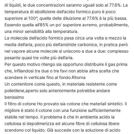
di liquidi, le due concentrazioni saranno uguali solo al 77.6%. La
temperatura di ebollizione dell’acido formico puro è poco
superiore ai 100°, quella della diluizione al 77.6% è la più bassa.
Essendo quella all’85% un po’ superiore avremo, probabilmente,
una minor sensibilità alla temperatura.
La molecola dell’acido formico pesa circa una volta e mezzo la
media dell’aria, poco più dell’anidride carbonica, in pratica però
nel vapore alcune molecole si uniscono a due a due: complesso
pesante quasi tre volte più dell’aria.
Per questo motivo ritengo sia opportuno distribuire il gas prima
che, infilandosi tra due o tre favi non abbia altra scelta che
scendere in verticale fino al fondo.Ritorna
Un contenitore come questo, in materiale resistente come
polietilene,aperto solo anteriormente potrebbe andare
benissimo
Il filtro di cotone Ho provato sia cotone che materiali sintetici. Il
migliore è stato il cotone con una funzione sufficientemente
stabile nel tempo. Il problema è che in ambiente acido la
cellulosa si depolimerizza ed alcune fibre di cellulosa libere
scendono col liquido. Già succede con la soluzione di acido