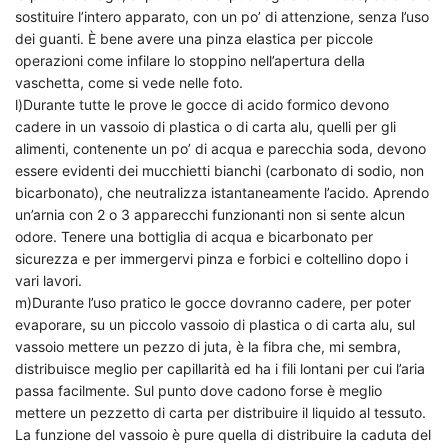
sostituire l’intero apparato, con un po’ di attenzione, senza l’uso
dei guanti. È bene avere una pinza elastica per piccole
operazioni come infilare lo stoppino nell’apertura della
vaschetta, come si vede nelle foto.
l)Durante tutte le prove le gocce di acido formico devono
cadere in un vassoio di plastica o di carta alu, quelli per gli
alimenti, contenente un po’ di acqua e parecchia soda, devono
essere evidenti dei mucchietti bianchi (carbonato di sodio, non
bicarbonato), che neutralizza istantaneamente l’acido. Aprendo
un’arnia con 2 o 3 apparecchi funzionanti non si sente alcun
odore. Tenere una bottiglia di acqua e bicarbonato per
sicurezza e per immergervi pinza e forbici e coltellino dopo i
vari lavori.
m)Durante l’uso pratico le gocce dovranno cadere, per poter
evaporare, su un piccolo vassoio di plastica o di carta alu, sul
vassoio mettere un pezzo di juta, è la fibra che, mi sembra,
distribuisce meglio per capillarità ed ha i fili lontani per cui l’aria
passa facilmente. Sul punto dove cadono forse è meglio
mettere un pezzetto di carta per distribuire il liquido al tessuto.
La funzione del vassoio è pure quella di distribuire la caduta del