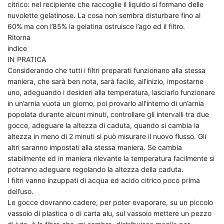
citrico: nel recipiente che raccoglie il liquido si formano delle
nuvolette gelatinose. La cosa non sembra disturbare fino al
60% ma con l’85% la gelatina ostruisce l’ago ed il filtro.
Ritorna
indice
IN PRATICA
Considerando che tutti i filtri preparati funzionano alla stessa
maniera, che sarà ben nota, sarà facile, all’inizio, impostarne
uno, adeguando i desideri alla temperatura, lasciarlo funzionare
in un’arnia vuota un giorno, poi provarlo all’interno di un’arnia
popolata durante alcuni minuti, controllare gli intervalli tra due
gocce, adeguare la altezza di caduta, quando si cambia la
altezza in meno di 2 minuti si può misurare il nuovo flusso. Gli
altri saranno impostati alla stessa maniera. Se cambia
stabilmente ed in maniera rilevante la temperatura facilmente si
potranno adeguare regolando la altezza della caduta.
I filtri vanno inzuppati di acqua ed acido citrico poco prima
dell’uso.
Le gocce dovranno cadere, per poter evaporare, su un piccolo
vassoio di plastica o di carta alu, sul vassoio mettere un pezzo