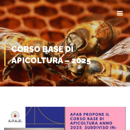
HOME
CHI SIAMO
COMUNICAZIONI
EVENTI
MODULISTICA
CORSO BASE DI
APICOLTURA – 2025
CONTATTI