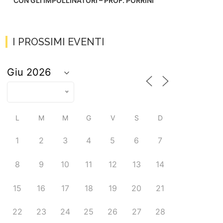
CON GLI IMPOLLINATORI – PROF. PORRINI
I PROSSIMI EVENTI
L
M
M
G
V
S
D
1
2
3
4
5
6
7
8
9
10
11
12
13
14
15
16
17
18
19
20
21
22
23
24
25
26
27
28