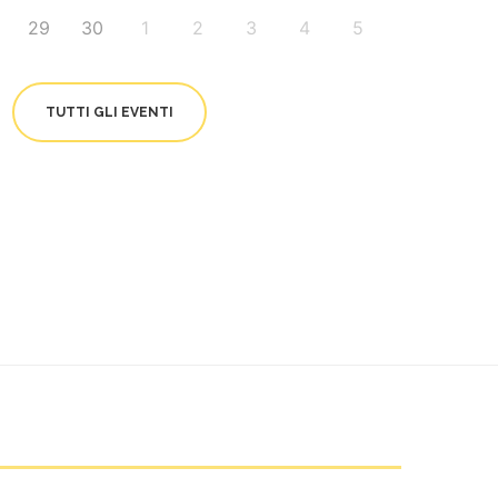
29
30
1
2
3
4
5
TUTTI GLI EVENTI