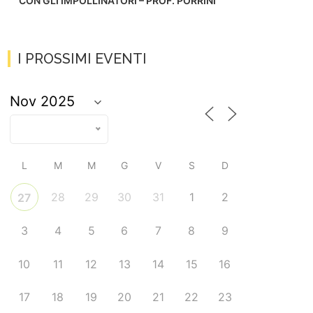
CON GLI IMPOLLINATORI – PROF. PORRINI
I PROSSIMI EVENTI
L
M
M
G
V
S
D
28
29
30
31
1
2
27
3
4
5
6
7
8
9
10
11
12
13
14
15
16
17
18
19
20
21
22
23