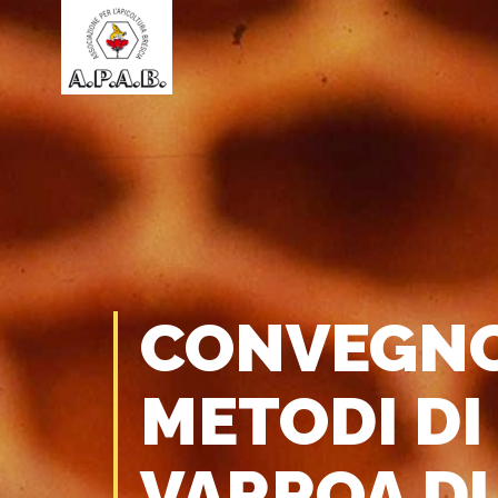
CONVEGNO 
METODI D
VARROA D