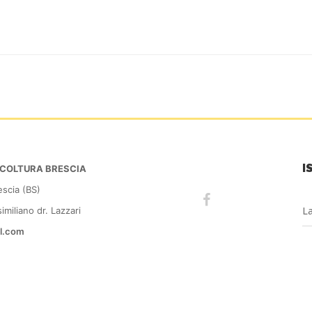
I
PICOLTURA BRESCIA
escia (BS)
miliano dr. Lazzari
l.com